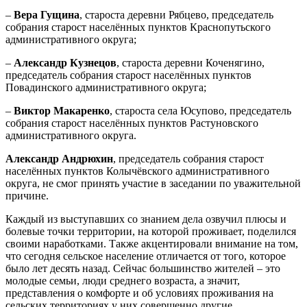
–
Вера Гущина
, староста деревни Рябцево, председатель
собрания старост населённых пунктов Краснопутьского
административного округа;
–
Александр Кузнецов
, староста деревни Коченягино,
председатель собрания старост населённых пунктов
Повадинского административного округа;
–
Виктор Макаренко
, староста села Юсупово, председатель
собрания старост населённых пунктов Растуновского
административного округа.
Александр Андрюхин
, председатель собрания старост
населённых пунктов Колычёвского административного
округа, не смог принять участие в заседании по уважительной
причине.
Каждый из выступавших со знанием дела озвучил плюсы и
болевые точки территории, на которой проживает, поделился
своими наработками. Также акцентировали внимание на том,
что сегодня сельское население отличается от того, которое
было лет десять назад. Сейчас большинство жителей – это
молодые семьи, люди среднего возраста, а значит,
представления о комфорте и об условиях проживания на
сельских территориях у них совершенно другие.