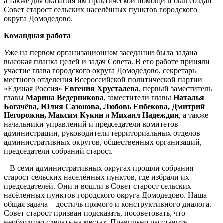
а также для оказания им практической помощи и был создан
Совет старост сельских населённых пунктов городского
округа Домодедово.
Командная работа
Уже на первом организационном заседании была задана
высокая планка целей и задач Совета. В его работе приняли
участие глава городского округа Домодедово, секретарь
местного отделения Всероссийской политической партии
«Единая Россия»
Евгения Хрусталева
, первый заместитель
главы
Марина Ведерникова
, заместители главы
Наталья
Богачёва, Юлия Сазонова, Любовь Енбекова, Дмитрий
Негорожин, Максим Кукин
и
Михаил Надеждин
, а также
начальники управлений и председатели комитетов
администрации, руководители территориальных отделов
административных округов, общественных организаций,
председатели собраний старост.
– В семи административных округах прошли собрания
старост сельских населённых пунктов, где избрали их
председателей. Они и вошли в Совет старост сельских
насёленных пунктов городского округа Домодедово. Наша
общая задача – достичь прямого и конструктивного диалога.
Совет старост призван подсказать, посоветовать, что
необходимо сделать на местах. Правильно расставить