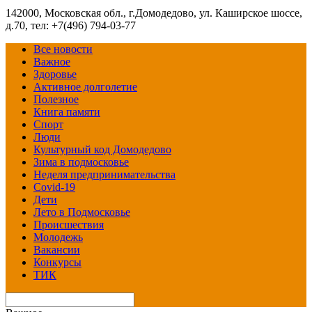
142000, Московская обл., г.Домодедово, ул. Каширское шоссе,
д.70, тел: +7(496) 794-03-77
Все новости
Важное
Здоровье
Активное долголетие
Полезное
Книга памяти
Спорт
Люди
Культурный код Домодедово
Зима в подмосковье
Неделя предпринимательства
Covid-19
Дети
Лето в Подмосковье
Происшествия
Молодежь
Вакансии
Конкурсы
ТИК