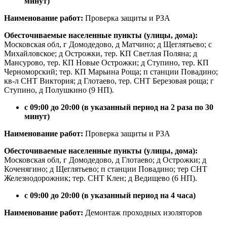
минут)
Наименование работ:
Проверка защиты и РЗА
Обесточиваемые населенные пункты (улицы, дома):
Московская обл, г Домодедово, д Матчино; д Щеглятьево; с
Михайловское; д Острожки, тер. КП Светлая Поляна; д
Мансурово, тер. КП Новые Острожки; д Ступино, тер. КП
Черноморский; тер. КП Марьина Роща; п станции Повадино;
кв-л СНТ Виктория; д Глотаево, тер. СНТ Березовая роща; г
Ступино, д Полушкино (9 НП).
с 09:00 до 20:00 (в указанный период на 2 раза по 30
минут)
Наименование работ:
Проверка защиты и РЗА
Обесточиваемые населенные пункты (улицы, дома):
Московская обл, г Домодедово, д Глотаево; д Острожки; д
Коченягино; д Щеглятьево; п станции Повадино; тер СНТ
Железнодорожник; тер. СНТ Клен; д Ведищево (6 НП).
с 09:00 до 20:00 (в указанный период на 4 часа)
Наименование работ:
Демонтаж проходных изоляторов