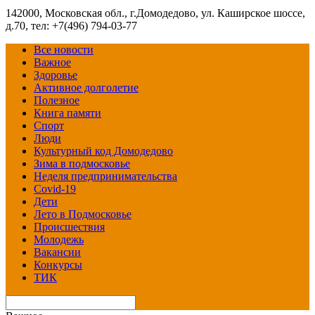
142000, Московская обл., г.Домодедово, ул. Каширское шоссе,
д.70, тел: +7(496) 794-03-77
Все новости
Важное
Здоровье
Активное долголетие
Полезное
Книга памяти
Спорт
Люди
Культурный код Домодедово
Зима в подмосковье
Неделя предпринимательства
Covid-19
Дети
Лето в Подмосковье
Происшествия
Молодежь
Вакансии
Конкурсы
ТИК