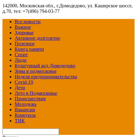
142000, Московская обл., г.Домодедово, ул. Каширское шоссе,
д.70, тел: +7(496) 794-03-77
Все новости
Важное
Здоровье
Активное долголетие
Полезное
Книга памяти
Спорт
Люди
Культурный код Домодедово
Зима в подмосковье
Неделя предпринимательства
Covid-19
Дети
Лето в Подмосковье
Происшествия
Молодежь
Вакансии
Конкурсы
ТИК