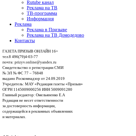
Rutube канал
Реклама на ТВ
ТВ-программа
Информация
Реклама
Реклама в Призыве
Реклама на ТВ Домодедово
Контакты
ГАЗЕТА ПРИЗЫВ ОНЛАЙН 16+
тел.8 496(79)4-03-77
почта: prizyv.online@yandex.ru
Свидетельство о регистрации СМИ
№ ЭЛ № ФС 77 – 76848
выдано Роскомнадзор от 24.09.2019
Учредитель: МАУ «Редакция газеты «Призыв»
ОГРН 1145009000256 ИНН 5009091280
Главный редактор: Омельяненко Е.А
Редакция не несет ответственности
за достоверность информации,
содержащейся в рекламных объявлениях
и материалах.