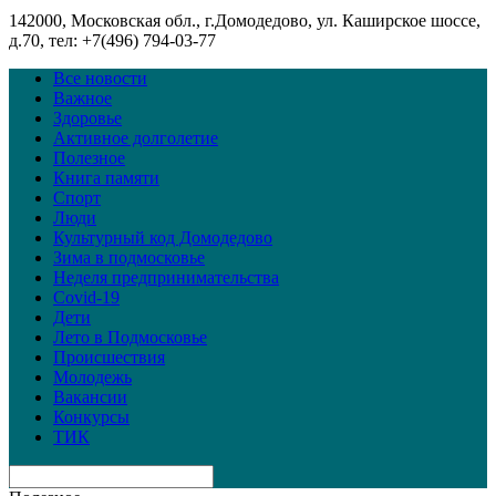
142000, Московская обл., г.Домодедово, ул. Каширское шоссе,
д.70, тел: +7(496) 794-03-77
Все новости
Важное
Здоровье
Активное долголетие
Полезное
Книга памяти
Спорт
Люди
Культурный код Домодедово
Зима в подмосковье
Неделя предпринимательства
Covid-19
Дети
Лето в Подмосковье
Происшествия
Молодежь
Вакансии
Конкурсы
ТИК