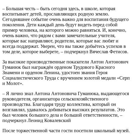
– Большая честь – быть сегодня здесь, в школе, которая
воспитывает детей, прославляющих родную землю.
Сегодняшнее событие очень важно для воспитания будущего
поколения. Дети каждый день будут видеть перед собой
пример человека, на которого можно равняться. И, конечно,
очень важно, что рядом с вами замечательные учителя,
которые вас направляют, родители, которые вас любят и
всегда поддержат. Уверен, что вы также добьётесь успехов в
том деле, которое выберете, – подчеркнул Вячеслав Фетисов.
За высокие производственные показатели Антон Антонович
Гуманюк был награждён орденом Трудового Красного
Знамени и орденом Ленина, удостоен звания Героя
Социалистического Труда с вручением золотой медали «Серп
и Молот».
– Я лично знал Антона Антоновича Гуманюка, выдающегося
руководителя, организатора сельскохозяйственного
производства. Благодаря труду коллектива, который он
возглавлял, удавалось добиваться высоких результатов. Это
был человек большого дела и большой ответственности, –
подчеркнул Леонид Ковалевский
После торжественной части гости посетили школьный музей.