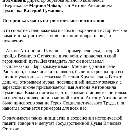
Болмазова
, директор образовательного комплекса
«Вертикаль»
Марина Чабан
, сын Антона Антоновича
Гуманюка
Валерий Гуманюк.
История как часть патриотического воспитания
Это событие стало важным шагом в сохранении исторической
памяти и патриотическом воспитании подрастающего
поколения.
– Антон Антонович Гуманюк – пример человека, который
пройдя Великую Отечественную войну, продолжил свой
героический путь. Девятнадцать лет он возглавлял
госплемзавод «Заря коммунизма». Многие здания в селе
Растуново, в том числе и эта школа, были построены при его
личном участии, – рассказала Евгения Хрусталева. – В этот
день мы открываем мурал, посвящённый нашему земляку, а
зарёвской школе присваивается имя Антона Антоновича
Гуманюка. Важно понимать, что героями становятся не только
на военных полях, но и в мирной жизни. Антону Антоновичу
было присвоено звание Героя Социалистического Труда, и он
навсегда останется примером для всех нас.
О значимости таких инициатив и сохранении исторической
памяти говорил и депутат Государственной Думы Вячеслав
Фетисов.