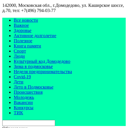
142000, Московская обл., г.Домодедово, ул. Каширское шоссе,
д.70, тел: +7(496) 794-03-77
Все новости
Важное
Здоровье
Активное долголетие
Полезное
Книга памяти
Спорт
Люди
Культурный код Домодедово
Зима в подмосковье
Неделя предпринимательства
Covid-19
Дети
Лето в Подмосковье
Происшествия
Молодежь
Вакансии
Конкурсы
ТИК