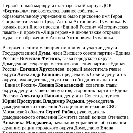
Первой точкой маршрута стал зарёвский корпус ДОК
«Вертикаль», где состоялось важное событие –
образовательному учреждению было присвоено имя Героя
Социалистического Труда Антона Антоновича Гуманюка. В
рамках партийного проекта «Единой России» «Историческая
память» и проекта «Лица героев» в школе также открыли
мурал с изображением Антона Антоновича Гуманюка.
В торжественном мероприятии приняли участие депутат
Государственной Думы, член Высшего совета партии «Единая
Россия»
Вячеслав Фетисов
, глава городского округа
Домодедово, секретарь местного отделения партии «Единая
Россия»
Евгения Хрусталева
, первый заместитель главы
округа
Александр Епишин
, председатель Совета депутатов
округа, руководитель депутатского объединения партии
«Единая Россия»
Леонид Ковалевский
, советник главы
округа, депутат Совета депутатов, сторонник партии «Единая
Россия»
Александр Пашков
, депутаты Совета депутатов
Юрий Проскурин, Владимир Редькин
, руководитель
домодедовского отделения Ассоциации ветеранов СВО
Московской области
Сергей Рябов
, руководитель
домодедовского отделения Комитета семей воинов Отечества
Анжелика Манджиева
, начальник управления образования
администрации городского округа Домодедово
Елена