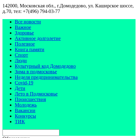
142000, Московская обл., г.Домодедово, ул. Каширское шоссе,
д.70, тел: +7(496) 794-03-77
Все новости
Важное
Здоровье
Активное долголетие
Полезное
Книга памяти
Спорт
Люди
Культурный код Домодедово
Зима в подмосковье
Неделя предпринимательства
Covid-19
Дети
Лето в Подмосковье
Происшествия
Молодежь
Вакансии
Конкурсы
ТИК