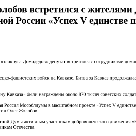
лобов встретился с жителями 
ной России «Успех V единстве 
го округа Домодедово депутат встретился с сотрудниками домо
ко-фашистских войск на Кавказе. Битва за Кавказ продолжалась
ону Кавказа» были награждены около 870 тысяч советских солда
ная Россия Мособлдумы в масштабном проекте «Успех V единстве
етил Олег Жолобов.
ной Думы активным участникам добровольческого движения «Во
никам Отечества.