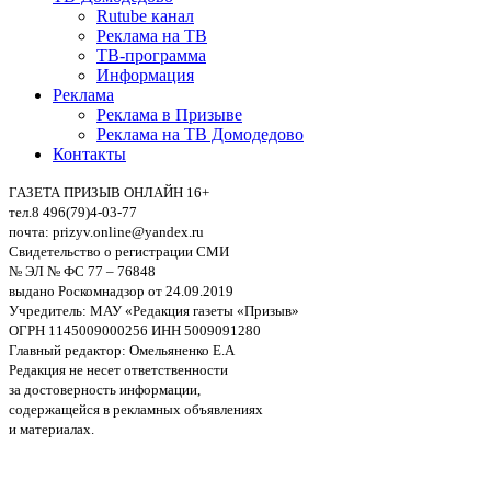
Rutube канал
Реклама на ТВ
ТВ-программа
Информация
Реклама
Реклама в Призыве
Реклама на ТВ Домодедово
Контакты
ГАЗЕТА ПРИЗЫВ ОНЛАЙН 16+
тел.8 496(79)4-03-77
почта: prizyv.online@yandex.ru
Свидетельство о регистрации СМИ
№ ЭЛ № ФС 77 – 76848
выдано Роскомнадзор от 24.09.2019
Учредитель: МАУ «Редакция газеты «Призыв»
ОГРН 1145009000256 ИНН 5009091280
Главный редактор: Омельяненко Е.А
Редакция не несет ответственности
за достоверность информации,
содержащейся в рекламных объявлениях
и материалах.