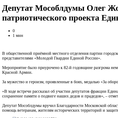
Депутат Мособлдумы Олег Жо
патриотического проекта Еди
0
1 мин
В общественной приёмной местного отделения партии городско
представителями «Молодой Гвардии Единой России».
Мероприятие было приурочено к 82-й годовщине разгрома немец
Красной Армии.
За мужество и героизм, проявленные в боях, медалью «За обор
«В ходе встречи рассказал об участии депутатов фракции Еди
сохранение памяти о подвиге наших дедов и прадедов», – отм
Депутат Мособлдумы вручил Благодарности Московской област
помощь ветеранам, жителям исторических территорий и защит