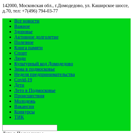
142000, Московская обл., г.Домодедово, ул. Каширское шоссе,
д.70, тел: +7(496) 794-03-77
Все новости
Важное
Здоровье
Активное долголетие
Полезное
Книга памяти
Спорт
Люди
Культурный код Домодедово
Зима в подмосковье
Неделя предпринимательства
Covid-19
Дети
Лето в Подмосковье
Происшествия
Молодежь
Вакансии
Конкурсы
ТИК